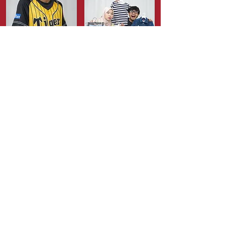
Jersey
Kids
Jersey RM10 je sehelai
Blouse, Tshirt, Jeans,
Skirt, Dress, Kasut dan
Macam-macam size
banyak lagi!
Macam-macam lagi barang ada di
Bandoru! Hoodie, beg, kasut, teddy
bear dan banyak lagi. Semuanya
diimport khas dari Jepun dan
dihandpicked
store
location