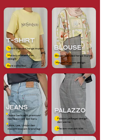
t-shirt
Blouse
Tshirt branded harga murah
Macam-macam size,
Blouse branded harga murah
design
Macam-macam design
Rare collection
Jeans
Palazzo
Jeans berkualiti premium!
Palazzo pelbagai design
Sama macam beli baru
dan warna
Levis, Lee, Uniqlo dan
Macam-macam size
macam macam brand lagi