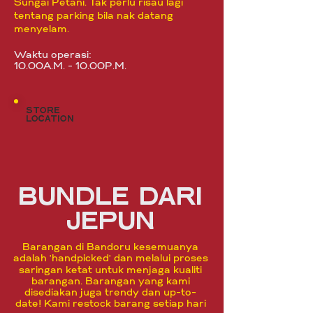
Sungai Petani. Tak perlu risau lagi
tentang parking bila nak datang
menyelam.
Waktu operasi:
10.00A.M. - 10.00P.M.
store
location
BUNDLE DARI
JEPUN
Barangan di Bandoru kesemuanya
'
'
adalah
handpicked
dan melalui proses
saringan ketat untuk menjaga kualiti
barangan. Barangan yang kami
disediakan juga trendy dan up-to-
date! Kami restock barang setiap hari