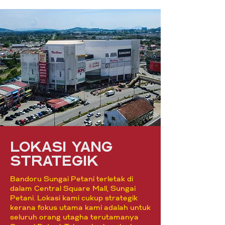
lokasi yang
strategik
Bandoru Sungai Petani terletak di
dalam Central Square Mall, Sungai
Petani. Lokasi kami cukup strategik
kerana fokus utama kami adalah untuk
seluruh orang utagha terutamanya