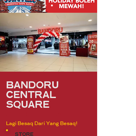
bandoru
Central
Square
sungai petani
Lagi Besaq Dari Yang Besaq!
store