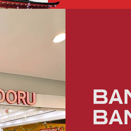
BA
ba