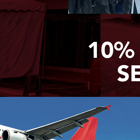
10%
S