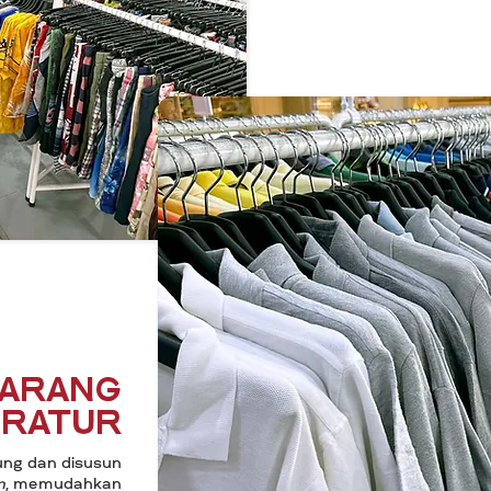
barang
eratur
ung dan disusun
n
, memudahkan