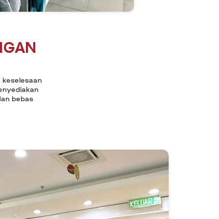
ngan
 keselesaan
enyediakan
an bebas