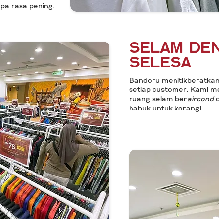
pa rasa pening.
Selam de
selesa
Bandoru menitikberatkan
setiap customer. Kami m
ruang selam ber
aircond
d
habuk untuk korang!