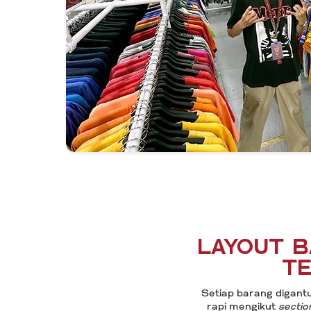
Layout 
t
Setiap barang digant
rapi mengikut
sectio