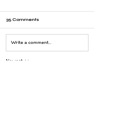
35 Comments
Write a comment...
Kasut Bundle: Tips
Nak Baju Sen
Ringkas Cuci
Putih Bersih? 
Nampak Macam
Cara Ini!
Newest
Baru Keluar Kedai!
blogcommentsieuviet
4 hours ago
เมื่อผมดูภาพรวมของ 
F168
 ในมุมระบบการใช้
งาน สิ่งที่น่าสนใจคือเว็บไซต์พยายามเชื่อมโยง
หมวดเกมกับพื้นที่บัญชีให้ไม่รู้สึกแยกจากกัน
มากเกินไป ผมลองเริ่มจากหน้าธุรกรรม แล้ว
เปลี่ยนไปคาสิโนสดและเกมสล็อตเพื่อดูว่าการ
กลับมายังข้อมูลบัญชีทำได้สะดวกไหม โดยรวม
แล้วเส้นทางการใช้งานยังค่อนข้างตรง ไม่ต้อง
ผ่านหลายขั้นตอนเกินจำเป็น สำหรับผม 