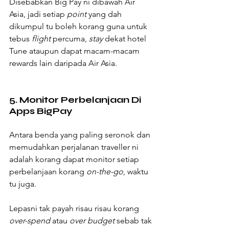
Disebabkan Big Pay ni dibawah Air 
Asia, jadi setiap 
point 
yang dah 
dikumpul tu boleh korang guna untuk 
tebus 
flight 
percuma, 
stay
 dekat hotel 
Tune ataupun dapat macam-macam 
rewards lain daripada Air Asia.
5. Monitor Perbelanjaan Di 
Apps BigPay
Antara benda yang paling seronok dan 
memudahkan perjalanan traveller ni 
adalah korang dapat monitor setiap 
perbelanjaan korang 
on-the-go
, waktu 
tu juga.
Lepasni tak payah risau risau korang 
over-spend 
atau 
over budget
 sebab tak 