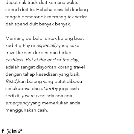
dapat nak track duit kemana waktu 
spend duit tu. Hahaha biasalah kadang 
tengah berseronok memang tak sedar 
dah spend duit banyak banyak.
Memang berbaloi untuk korang buat 
kad Big Pay ni 
especially 
yang suka 
travel ke sana ke sini dan hidup 
cashless
. 
But at the end of the day
, 
adalah sangat disyorkan korang travel 
dengan tahap kesediaan yang baik. 
Ready
kan barang yang patut dibawa 
secukupnya dan 
standby 
juga cash 
sedikit, 
just in case
 ada apa apa 
emergency 
yang memerlukan anda 
menggunakan cash.