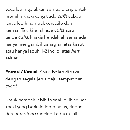
Saya lebih galakkan semua orang untuk 
memilih khaki yang tiada 
cuffs 
sebab 
ianya lebih nampak versatile dan 
kemas. Taki kira lah ada c
uffs 
atau 
tanpa 
cuffs
, khakis hendaklah sama ada 
hanya mengambil bahagian atas kasut 
atau hanya labuh 1-2 inci di atas 
hem
seluar.
Formal / Kasual
. Khaki boleh dipakai 
dengan segala jenis baju, tempat dan 
event
. 
Untuk nampak lebih formal, pilih seluar 
khaki yang berkain lebih halus, ringan 
dan ber
cutting 
runcing ke buku lali.